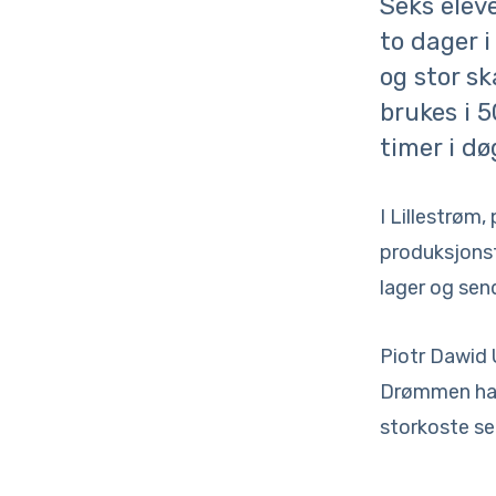
Seks eleve
to dager 
og stor s
brukes i 
timer i dø
I Lillestrøm,
produksjonsf
lager og sen
Piotr Dawid U
Drømmen hans
storkoste se