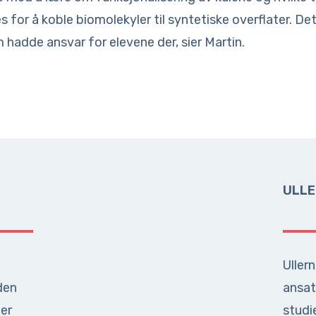
 for å koble biomolekyler til syntetiske overflater. Det
 hadde ansvar for elevene der, sier Martin.
ULLE
Uller
den
ansat
der
studi