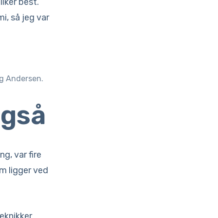
iker best.
i, så jeg var
ng Andersen.
også
g, var fire
m ligger ved
eknikker