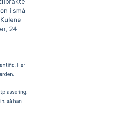
tilbrakte
jon i små
 Kulene
er, 24
ntific. Her
verden.
utplassering.
in, så han