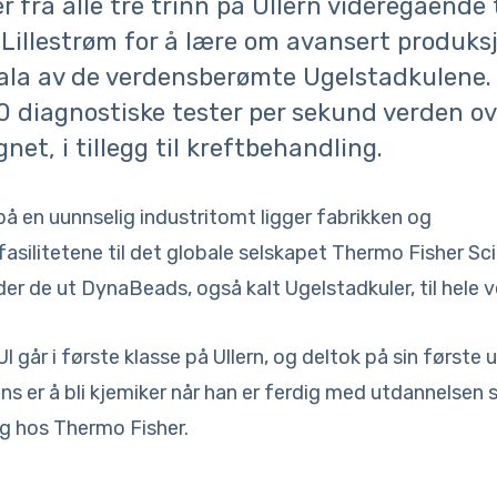
r fra alle tre trinn på Ullern videregående 
i Lillestrøm for å lære om avansert produks
kala av de verdensberømte Ugelstadkulene.
50 diagnostiske tester per sekund verden ov
gnet, i tillegg til kreftbehandling.
 på en uunnselig industritomt ligger fabrikken og
asilitetene til det globale selskapet Thermo Fisher Scie
der de ut DynaBeads, også kalt Ugelstadkuler, til hele 
l går i første klasse på Ullern, og deltok på sin første 
 er å bli kjemiker når han er ferdig med utdannelsen s
g hos Thermo Fisher.