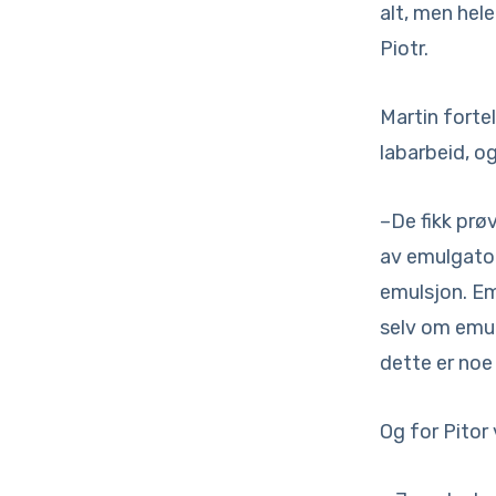
alt, men hele
Piotr.
Martin fortel
labarbeid, o
–De fikk prø
av emulgator
emulsjon. Em
selv om emul
dette er noe
Og for Pitor 