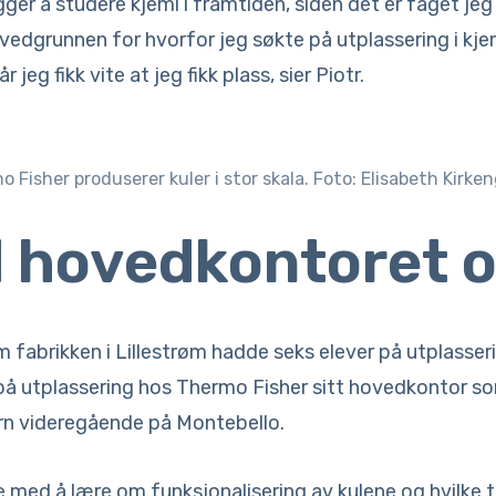
er å studere kjemi i framtiden, siden det er faget jeg l
vedgrunnen for hvorfor jeg søkte på utplassering i kjem
r jeg fikk vite at jeg fikk plass, sier Piotr.
 Fisher produserer kuler i stor skala. Foto: Elisabeth Kirke
d hovedkontoret 
fabrikken i Lillestrøm hadde seks elever på utplasserin
på utplassering hos Thermo Fisher sitt hovedkontor so
ern videregående på Montebello.
e med å lære om funksjonalisering av kulene og hvilke t