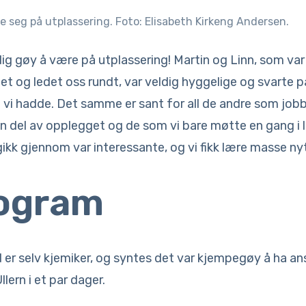
ste seg på utplassering. Foto: Elisabeth Kirkeng Andersen.
dig gøy å være på utplassering! Martin og Linn, som va
t og ledet oss rundt, var veldig hyggelige og svarte på
vi hadde. Det samme er sant for all de andre som jobb
n del av opplegget og de som vi bare møtte en gang i 
kk gjennom var interessante, og vi fikk lære masse nytt
rogram
 er selv kjemiker, og syntes det var kjempegøy å ha an
llern i et par dager.