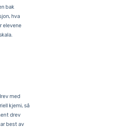
en bak
sjon, hva
or elevene
skala.
 drev med
ell kjemi, så
ment drev
var best av