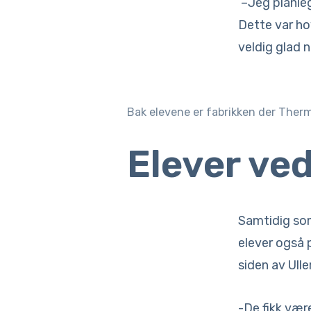
–Jeg planlegg
Dette var ho
veldig glad nå
Bak elevene er fabrikken der Thermo
Elever ve
Samtidig som 
elever også 
siden av Ull
-De fikk vær