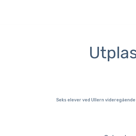
Hopp
til
innholdet
Utpla
Seks elever ved Ullern videregående 