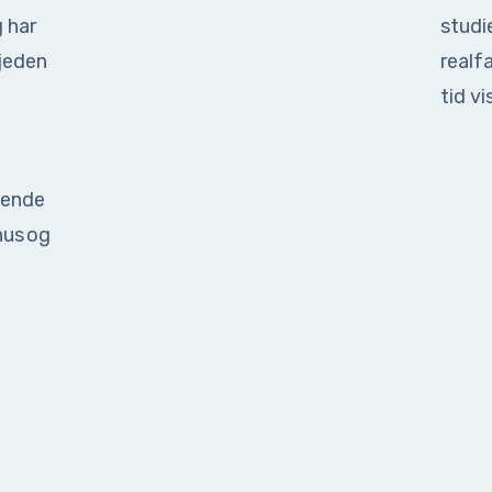
g har
studi
jeden
realf
tid vi
ående
hus og