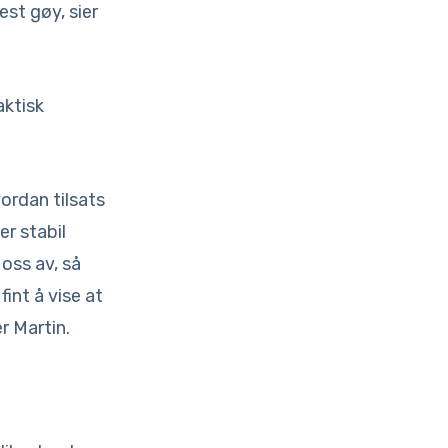
est gøy, sier
aktisk
ordan tilsats
r stabil
oss av, så
int å vise at
r Martin.