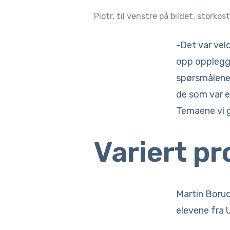
Piotr, til venstre på bildet, storko
-Det var vel
opp opplegge
spørsmålene 
de som var e
Temaene vi gi
Variert p
Martin Borud
elevene fra U