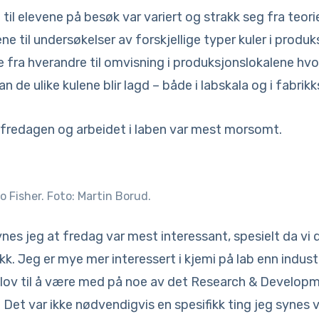
il elevene på besøk var variert og strakk seg fra teori
e til undersøkelser av forskjellige typer kuler i produk
de fra hverandre til omvisning i produksjonslokalene hv
an de ulike kulene blir lagd – både i labskala og i fabrikk
 fredagen og arbeidet i laben var mest morsomt.
 Fisher. Foto: Martin Borud.
ynes jeg at fredag var mest interessant, spesielt da vi
k. Jeg er mye mer interessert i kjemi på lab enn industri
kk lov til å være med på noe av det Research & Develop
 Det var ikke nødvendigvis en spesifikk ting jeg synes 