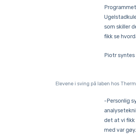
Programmet t
Ugelstadkulen
som skiller 
fikk se hvord
Piotr syntes
Elevene i sving på laben hos Thermo
-Personlig s
analyseteknik
det at vi fi
med var gøy.