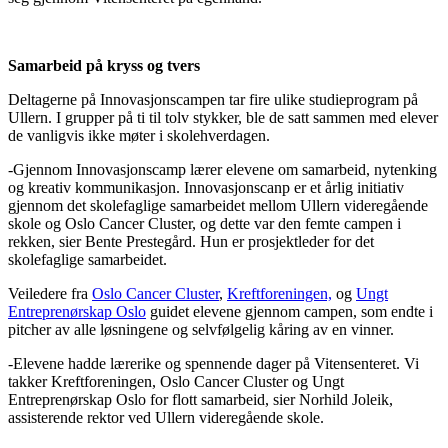
Samarbeid på kryss og tvers
Deltagerne på Innovasjonscampen tar fire ulike studieprogram på
Ullern. I grupper på ti til tolv stykker, ble de satt sammen med elever
de vanligvis ikke møter i skolehverdagen.
-Gjennom Innovasjonscamp lærer elevene om samarbeid, nytenking
og kreativ kommunikasjon. Innovasjonscanp er et årlig initiativ
gjennom det skolefaglige samarbeidet mellom Ullern videregående
skole og Oslo Cancer Cluster, og dette var den femte campen i
rekken, sier Bente Prestegård. Hun er prosjektleder for det
skolefaglige samarbeidet.
Veiledere fra
Oslo Cancer Cluster
,
Kreftforeningen,
og
Ungt
Entreprenørskap Oslo
guidet elevene gjennom campen, som endte i
pitcher av alle løsningene og selvfølgelig kåring av en vinner.
-Elevene hadde lærerike og spennende dager på Vitensenteret. Vi
takker Kreftforeningen, Oslo Cancer Cluster og Ungt
Entreprenørskap Oslo for flott samarbeid, sier Norhild Joleik,
assisterende rektor ved Ullern videregående skole.