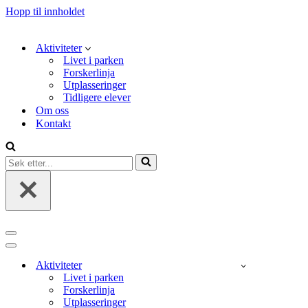
Hopp til innholdet
Aktiviteter
Livet i parken
Forskerlinja
Utplasseringer
Tidligere elever
Om oss
Kontakt
Søk
etter...
Navigasjonsmeny
Navigasjonsmeny
Aktiviteter
Livet i parken
Forskerlinja
Utplasseringer