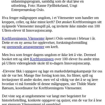
utdanningsprogram, samtidig som de skal løse en
utfordring. Foto: Hanne Fjellbirkeland, Ungt
Entreprenørskap Oslo.
Hva fenger målgruppen ungdom, i et Vitensenter som handler om
kroppen, celler, og ikke minst kreft? Det ønsket Kreftforeningen sitt
nyåpnede Vitensenter innspill på, og inviterte ikke mindre enn 100
Ullern-elever til Innovasjonscamp.
Kreftforeningens Vitensenter
åpnet i Oslo sentrum i februar i år.
Dette er en ny arena for opplevelser, forskningsformidling
og
spennende arrangementer
om kreft.
Men hva som fenger dagens ungdom er ikke lett å vite. Dermed
booket rett og slett
Kreftforeningen
over 100 elever fra andre trinn
på Ullern videregående skole til to-dagers Innovasjonscamp.
-Elevene fikk i oppgave og lage en markedsføringskampanje for oss
når de var her. Mange fine forslag kom inn, fra filmer, spill og
invitasjoner til andre skoler, men vel så viktig var det å se og lære
hvordan vi må formidle til denne målgruppen, sier Thilde Marie
Børsum, koordinator for Kreftforeningens Vitensenter.
Det viste seg at ungdommene var langt mer begeistret for
historiefortelling, konkrete oppgaver og quizer, enn de var for å lese
seg gjennom Vitensenteret på egenhånd.